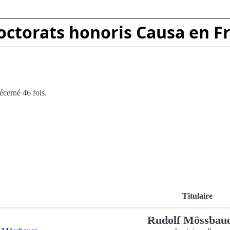
octorats honoris Causa en F
écerné 46 fois.
Titulaire
Rudolf Mössbau