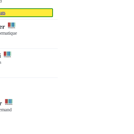
d
ats
uer
ormatique
i
s
er
llemand