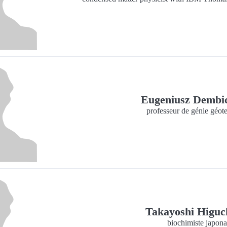
Eugeniusz Dembi
professeur de génie géot
Takayoshi Higuc
biochimiste japona