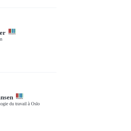
ler
in
ansen
logie du travail à Oslo