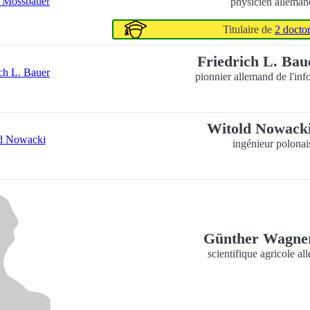
physicien alleman
Titulaire de
2 doctor
Friedrich L. Ba
pionnier allemand de l'inf
Witold Nowack
ingénieur polonai
Günther Wagn
scientifique agricole a