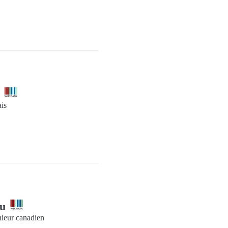
k
ais
au
nieur canadien