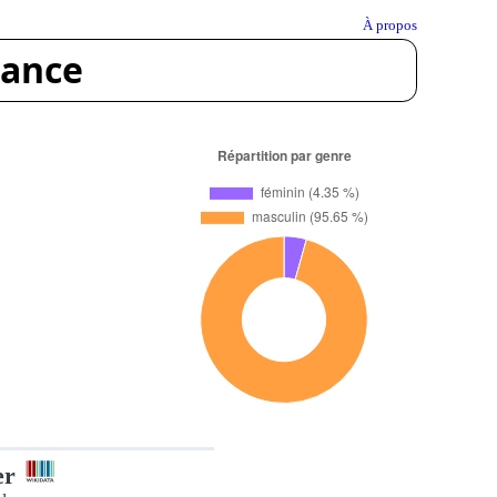
À propos
rance
er