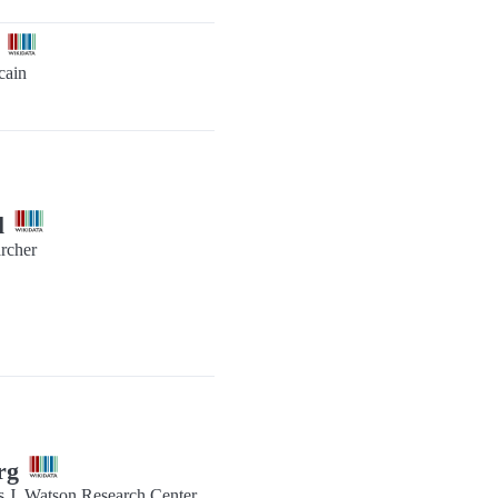
b
cain
l
rcher
erg
 J. Watson Research Center