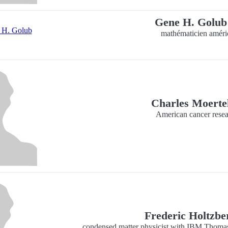
Gene H. Golu
mathématicien améri
Charles Moerte
American cancer resea
Frederic Holtzb
condensed matter physicist with IBM Thomas