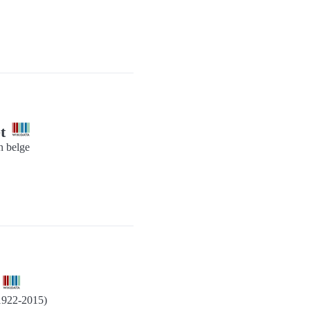
et
n belge
t
(1922-2015)