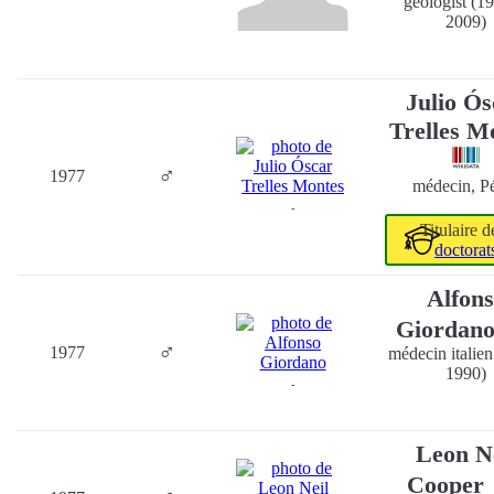
geologist (
2009)
Julio Ós
Trelles M
♂
1977
médecin, P
-
Titulaire 
doctorat
Alfon
Giordan
♂
1977
médecin italie
1990)
-
Leon N
Cooper