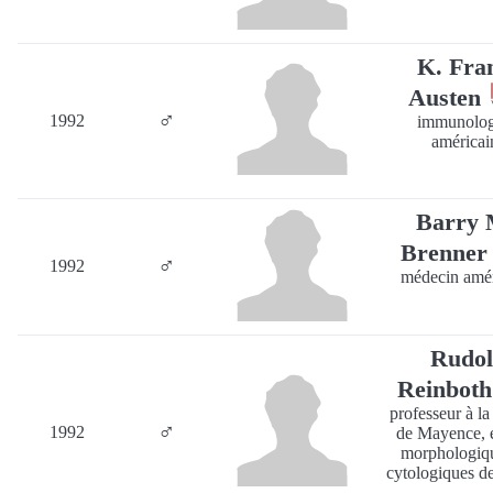
K. Fra
Austen
♂
1992
immunolo
américai
Barry 
Brenne
♂
1992
médecin amér
Rudol
Reinbot
professeur à la
♂
1992
de Mayence, 
morphologiqu
cytologiques d