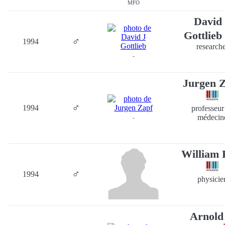
MFO
David
Gottlieb
♂
1994
research
-
Jurgen 
♂
1994
professeur
médecin
-
William 
♂
1994
physicie
Arnold 