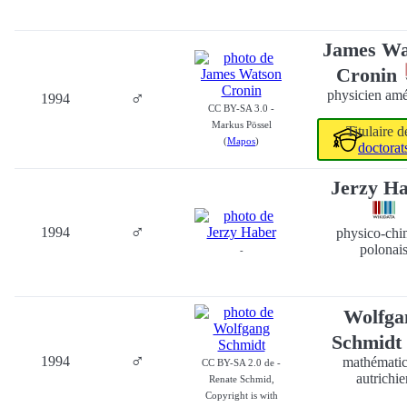
James Wa
Cronin
♂
physicien amé
1994
CC BY-SA 3.0 -
Markus Pössel
Titulaire 
(
Mapos
)
doctorat
Jerzy H
♂
1994
physico-chi
polonai
-
Wolfga
Schmid
♂
1994
mathématic
CC BY-SA 2.0 de -
autrichie
Renate Schmid,
Copyright is with