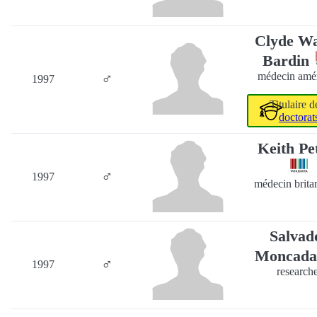
Clyde W
Bardin
♂
médecin amér
1997
Titulaire 
doctorat
Keith Pe
♂
1997
médecin brita
Salvad
Moncad
♂
1997
research