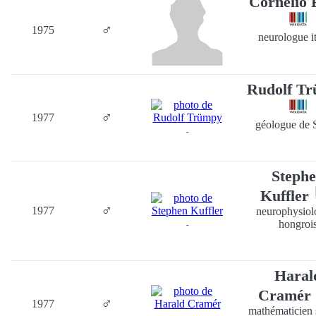
Cornelio 
♂
1975
neurologue it
Rudolf T
♂
1977
géologue de 
-
Steph
Kuffler
♂
1977
neurophysiol
hongroi
-
Haral
Cramér
♂
1977
mathématicien 