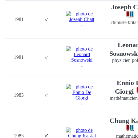
Joseph C
♂
1981
chimiste brita
-
Leona
Sosnowsk
♂
1981
physicien po
-
Ennio 
Giorgi
♂
1983
mathématicien 
-
Chung Ka
♂
1983
mathématic