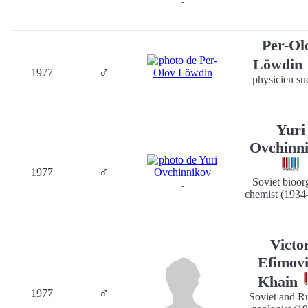
-
Per-Ol
Löwdin
♂
1977
physicien su
-
Yuri
Ovchinn
♂
1977
Soviet bioor
-
chemist (1934
Victo
Efimov
Khain
♂
1977
Soviet and R