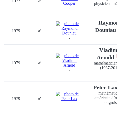
♂
1977
physicien amé
-
Raymo
Dounia
♂
1979
-
Vladim
Arnold
♂
1979
mathématicien
(1937-201
-
Peter La
mathématic
♂
américain d’o
1979
hongrois
-