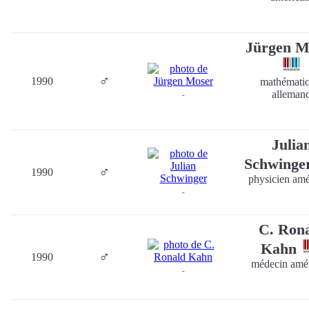
Jürgen M
♂
1990
mathématic
alleman
-
Julia
Schwinge
♂
1990
physicien amé
-
C. Ron
Kahn
♂
1990
médecin amér
-