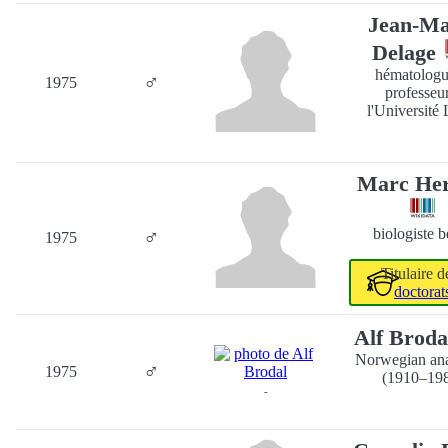
Jean-Ma
Delage
hématologu
♂
1975
professeur
l'Université 
Marc Her
♂
biologiste b
1975
Titulaire 
doctorat
Alf Brod
Norwegian ana
♂
1975
(1910–19
-