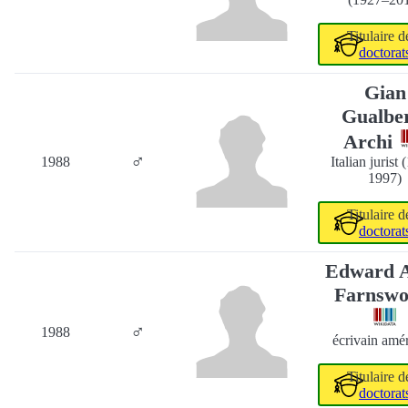
Titulaire 
doctorat
Gian
Gualbe
Archi
♂
1988
Italian jurist
1997)
Titulaire 
doctorat
Edward A
Farnswo
♂
1988
écrivain amé
Titulaire 
doctorat