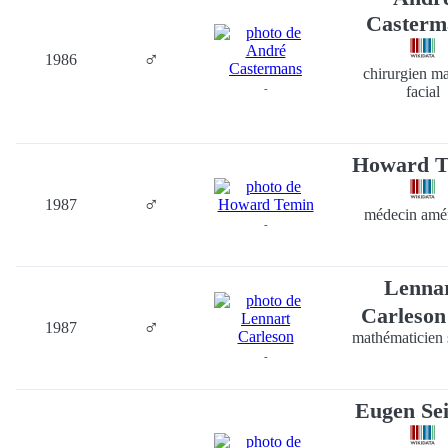
Casterm
♂
1986
chirurgien ma
-
facial
Howard T
♂
1987
médecin amér
-
Lenna
Carleso
♂
1987
mathématicien 
-
Eugen Se