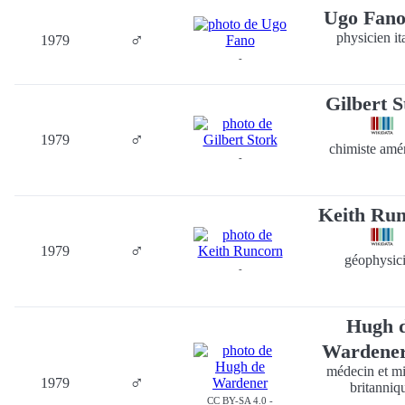
Ugo Fan
♂
physicien it
1979
-
Gilbert S
♂
1979
chimiste amé
-
Keith Ru
♂
1979
géophysic
-
Hugh 
Wardene
médecin et mil
♂
1979
britanniq
CC BY-SA 4.0 -