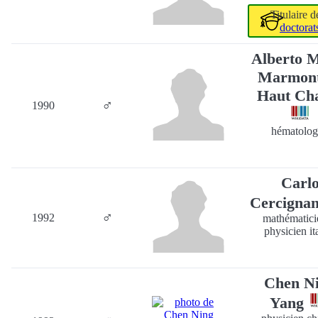
Titulaire 
doctorat
Alberto 
Marmont
Haut Ch
♂
1990
hématolo
Carl
Cercigna
♂
1992
mathématici
physicien it
Chen N
Yang