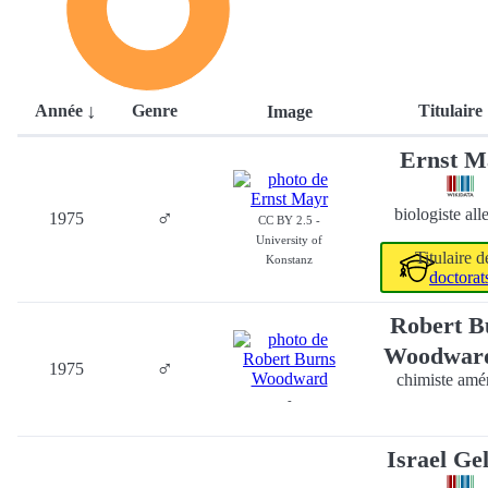
Année
Genre
Titulaire
Image
Ernst M
♂
biologiste al
1975
CC BY 2.5 -
University of
Titulaire 
Konstanz
doctorat
Robert B
Woodwar
♂
1975
chimiste amé
-
Israel Ge