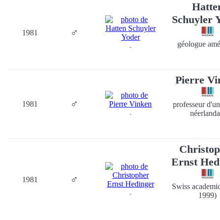
Hatte
Schuyler 
♂
1981
géologue amé
-
Pierre Vi
♂
1981
professeur d'un
néerlanda
-
Christo
Ernst Hed
♂
1981
Swiss academic
-
1999)