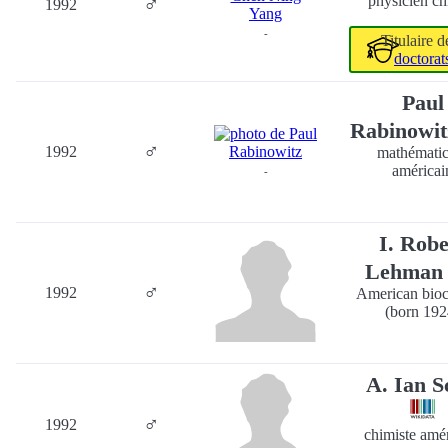
♂
physicien ch
1992
-
Titulaire 
doctorat
Paul
Rabinowi
♂
1992
mathématic
américai
-
I. Robe
Lehma
♂
1992
American bioc
(born 192
A. Ian S
♂
1992
chimiste amé