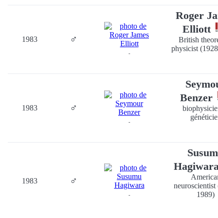
Roger J
Elliott
♂
1983
British theor
physicist (192
-
Seymo
Benzer
♂
1983
biophysicie
génétici
-
Susum
Hagiwar
America
♂
1983
neuroscientist
1989)
-