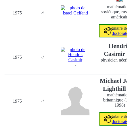
mathématic
♂
soviétique, rus
1975
américai
-
Titulaire 
doctorat
Hendr
Casimir
♂
1975
physicien néer
-
Michael 
Lighthil
mathématic
♂
britannique 
1975
1998)
Titulaire 
doctorat