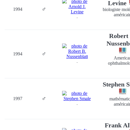
Levine
♂
1994
biologiste molé
américai
-
Robert
Nussenbl
♂
1994
America
-
ophthalmolo
Stephen 
♂
1997
mathématic
américai
-
Frank Al