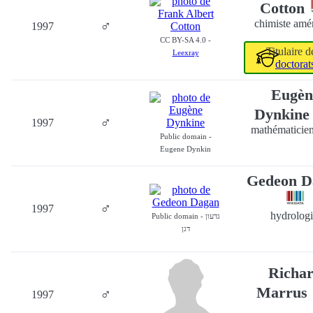
Cotton
♂
chimiste amé
1997
CC BY-SA 4.0 -
Titulaire 
Leexray
doctorat
Eugèn
Dynkin
♂
1997
mathématicien
Public domain -
Eugene Dynkin
Gedeon D
♂
1997
hydrologi
Public domain - גדעון
דגן
Richa
Marrus
♂
1997