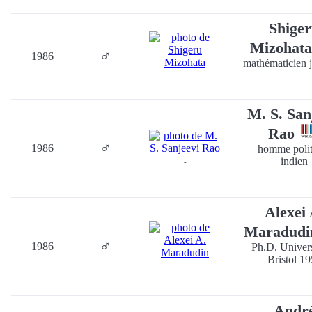
Shige
Mizohat
♂
1986
mathématicien 
-
M. S. San
Rao
♂
1986
homme polit
indien
-
Alexei 
Maradud
♂
1986
Ph.D. Univers
Bristol 1
-
Andr