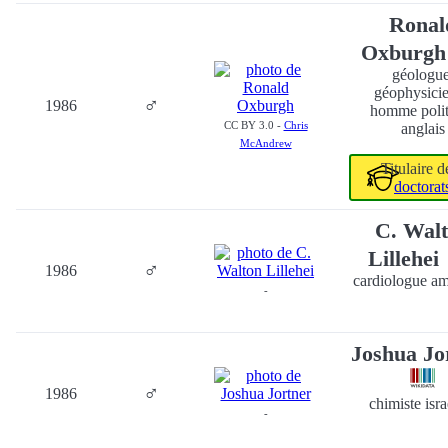
Ronal
Oxburg
géologue
géophysicie
♂
1986
homme polit
CC BY 3.0 -
Chris
anglais
McAndrew
Titulaire 
doctorat
C. Wal
Lillehei
♂
1986
cardiologue am
-
Joshua Jo
♂
1986
chimiste isra
-