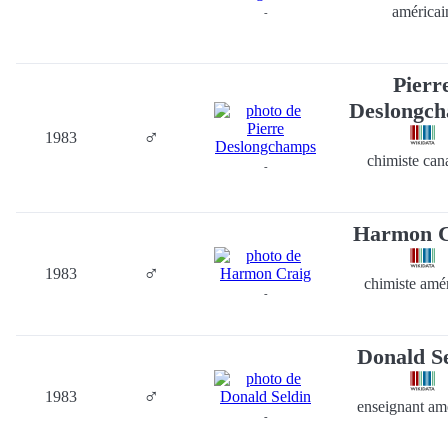
américai
-
Pierr
Deslongc
♂
1983
chimiste can
-
Harmon C
♂
1983
chimiste amé
-
Donald Se
♂
1983
enseignant am
-