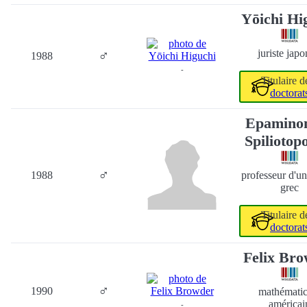
Yōichi Hi
♂
juriste japo
1988
-
Titulaire 
doctorat
Epamino
Spiliotop
♂
1988
professeur d'un
grec
Titulaire 
doctorat
Felix Br
♂
1990
mathématic
américai
-