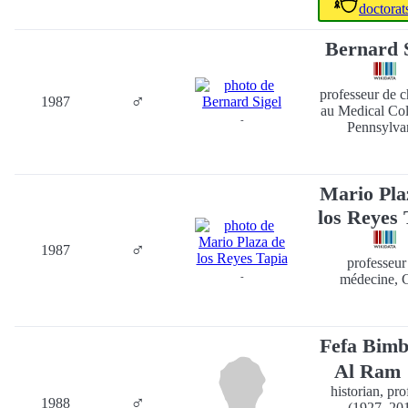
doctorat
Bernard S
professeur de c
♂
1987
au Medical Col
-
Pennsylva
Mario Pla
los Reyes 
♂
1987
professeur
-
médecine, C
Fefa Bimb
Al Ram
historian, pro
♂
1988
(1927–20