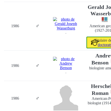
Gerald J
Wasserb
♂
1986
American geo
(1927-201
-
Titulaire 
doctorat
Andre
Benson
♂
1986
biologiste amé
-
Herschel
Roman
♂
1986
American-Po
biologist (191