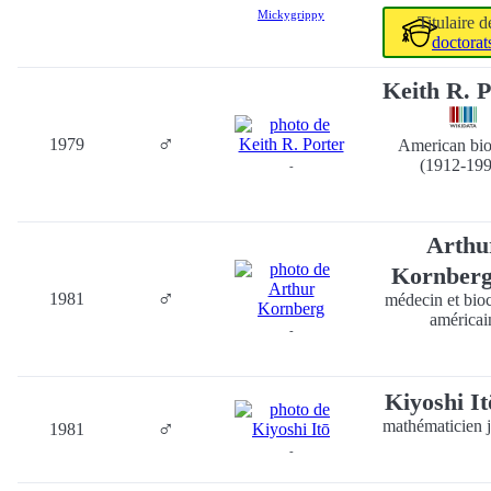
Mickygrippy
Titulaire 
doctorat
Keith R. P
♂
1979
American bio
(1912-199
-
Arthu
Kornber
♂
1981
médecin et bio
américai
-
Kiyoshi I
♂
mathématicien 
1981
-