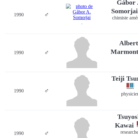
Gábor 
Somorja
♂
1990
chimiste amé
-
Alber
Marmon
♂
1990
Teiji Tsu
♂
1990
physicie
Tsuyos
Kawai
♂
research
1990