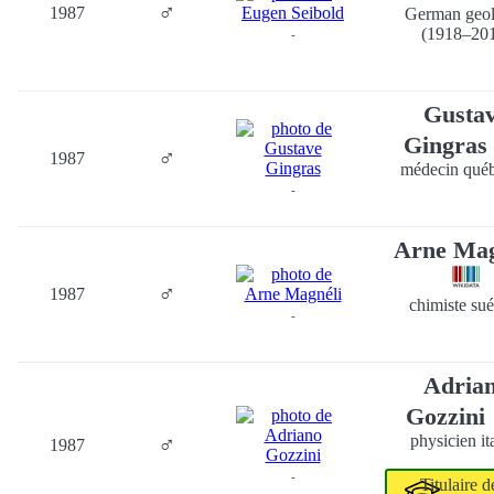
♂
1987
German geol
(1918–20
-
Gusta
Gingras
♂
1987
médecin québ
-
Arne Mag
♂
1987
chimiste su
-
Adria
Gozzini
♂
physicien it
1987
-
Titulaire 