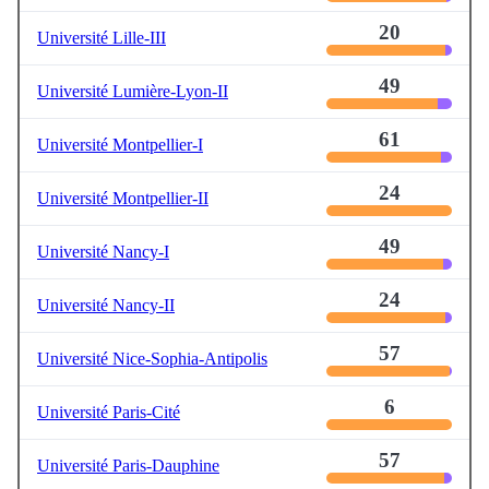
20
Université Lille-III
49
Université Lumière-Lyon-II
61
Université Montpellier-I
24
Université Montpellier-II
49
Université Nancy-I
24
Université Nancy-II
57
Université Nice-Sophia-Antipolis
6
Université Paris-Cité
57
Université Paris-Dauphine