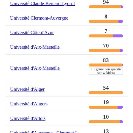
94
Université Claude-Bernard-Lyon-I
8
Université Clermont-Auvergne
7
Université Côte-d'Azur
70
Université d'Aix-Marseille
83
Université d'Aix-Marseille
+ 1 genre non spécifié
sur wikidata
54
Université d'Alger
19
Université d'Angers
10
Université d'Artois
13
Université d'Auvergne - Clermont I