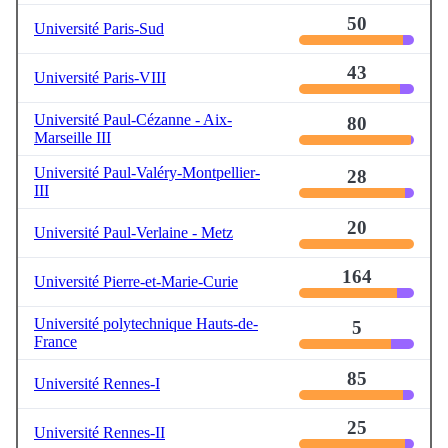
50
Université Paris-Sud
43
Université Paris-VIII
Université Paul-Cézanne - Aix-
80
Marseille III
Université Paul-Valéry-Montpellier-
28
III
20
Université Paul-Verlaine - Metz
164
Université Pierre-et-Marie-Curie
Université polytechnique Hauts-de-
5
France
85
Université Rennes-I
25
Université Rennes-II