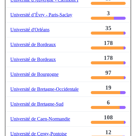
3
Université d’Évry - Paris-Saclay
35
Université d'Orléans
178
Université de Bordeaux
178
Université de Bordeaux
97
Université de Bourgogne
19
Université de Bretagne-Occidentale
6
Université de Bretagne-Sud
108
Université de Caen-Normandie
12
Université de Cergy-Pontoise