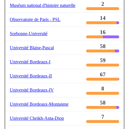
2
Muséum national d'histoire naturelle
14
Observatoire de Paris - PSL
16
Sorbonne-Université
58
Université Blaise-Pascal
59
Université Bordeaux-I
67
Université Bordeaux-II
8
Université Bordeaux-IV
58
Université Bordeaux-Montaigne
7
Université Cheikh-Anta-Diop