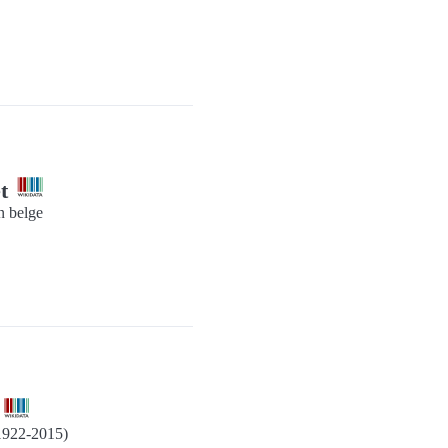
et
n belge
t
(1922-2015)