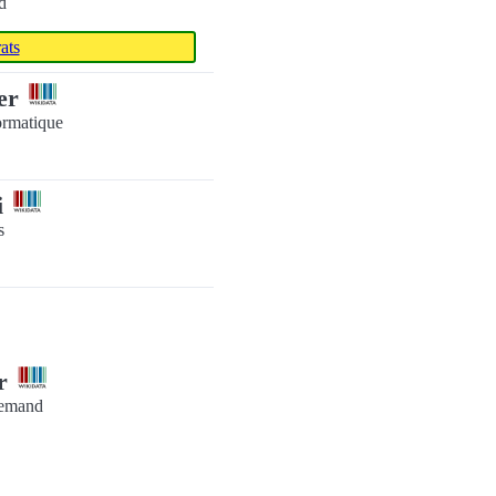
d
ats
uer
ormatique
i
s
er
llemand