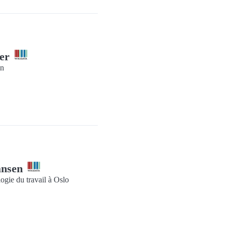
ler
in
ansen
logie du travail à Oslo