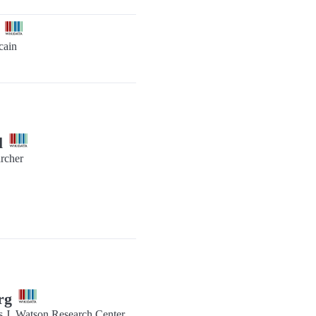
b
cain
l
rcher
erg
 J. Watson Research Center