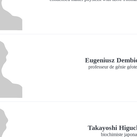
Eugeniusz Dembi
professeur de génie géot
Takayoshi Higuc
biochimiste japona