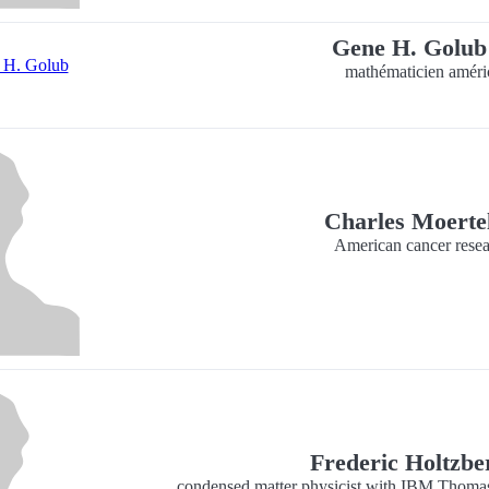
Gene H. Golu
mathématicien améri
Charles Moerte
American cancer resea
Frederic Holtzb
condensed matter physicist with IBM Thomas