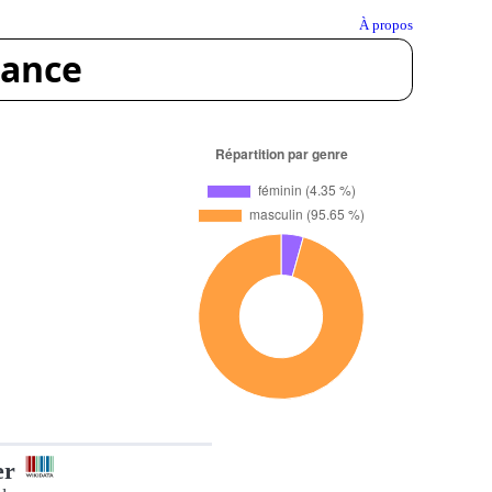
À propos
rance
er