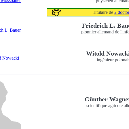
physicien alleman
Titulaire de
2 doctor
Friedrich L. Ba
pionnier allemand de l'inf
Witold Nowack
ingénieur polonai
Günther Wagn
scientifique agricole a