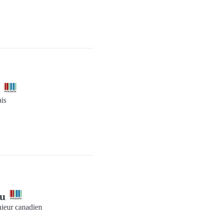
k
ais
au
nieur canadien