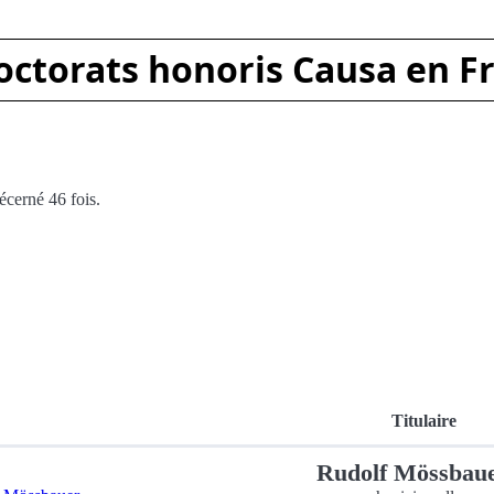
octorats honoris Causa en F
écerné 46 fois.
Titulaire
Rudolf Mössbau