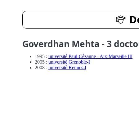
D
Goverdhan Mehta - 3 docto
1995 :
université Paul-Cézanne - Aix-Marseille III
2005 :
université Grenoble-I
2008 :
université Rennes-I