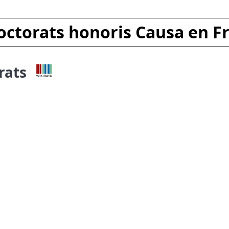
octorats honoris Causa en F
rats