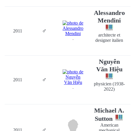
Alessandro
Mendini
♂
2011
architecte et
-
designer italien
Nguyễn
Văn Hiệu
♂
2011
physicien (1938-
-
2022)
Michael A.
Sutton
American
♂
2011
mechanical