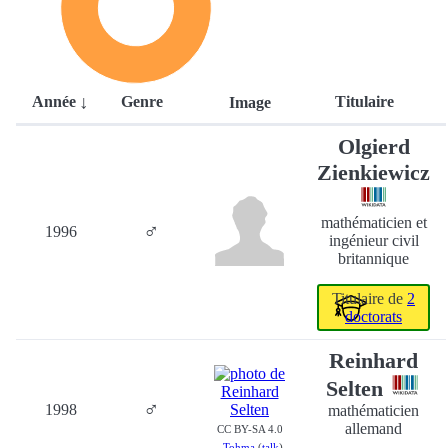
Année
Genre
Titulaire
Image
Olgierd
Zienkiewicz
mathématicien et
♂
1996
ingénieur civil
britannique
Titulaire de
2
doctorats
Reinhard
Selten
♂
1998
mathématicien
allemand
CC BY-SA 4.0
-
Tohma
(
talk
)