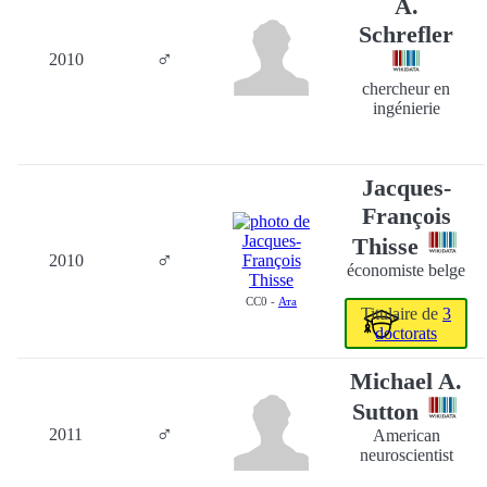
A.
Schrefler
♂
2010
chercheur en
ingénierie
Jacques-
François
Thisse
♂
2010
économiste belge
CC0 -
Ата
Titulaire de
3
doctorats
Michael A.
Sutton
♂
2011
American
neuroscientist