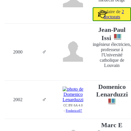
Titulaire de
2
doctorats
Jean-Paul
Issi
ingénieur électricien,
professeur à
♂
2000
l'Université
catholique de
Louvain
Domenico
Lenarduzzi
♂
2002
CC BY-SA 4.0
-
Frederico07
Marc E