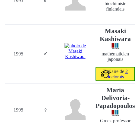
♂
1995
biochimiste
finlandais
Masaki
Kashiwara
♂
1995
mathématicien
japonais
-
Titulaire de
2
doctorats
Maria
Delivoria-
Papadopoulos
♀
1995
Greek professor