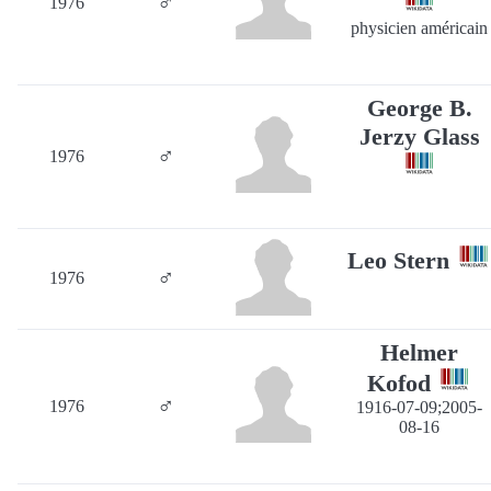
♂
1976
physicien américain
George B.
Jerzy Glass
♂
1976
Leo Stern
♂
1976
Helmer
Kofod
♂
1976
1916-07-09;2005-
08-16