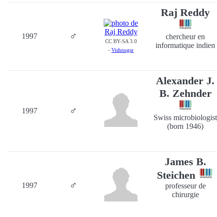
Raj Reddy
♂
1997
chercheur en
CC BY-SA 3.0
informatique indien
-
Vishnugsr
Alexander J.
B. Zehnder
♂
1997
Swiss microbiologist
(born 1946)
James B.
Steichen
♂
1997
professeur de
chirurgie