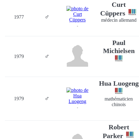
Curt
Cüppers
♂
1977
médecin allemand
-
Paul
Michielsen
♂
1979
Hua Luogeng
♂
1979
mathématicien
chinois
-
Robert
Parker