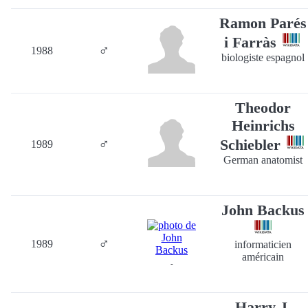
Ramon Parés
i Farràs
♂
1988
biologiste espagnol
Theodor
Heinrichs
♂
Schiebler
1989
German anatomist
John Backus
♂
1989
informaticien
américain
-
Harry J.