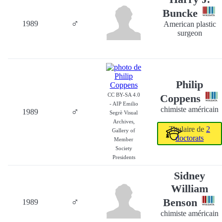
Buncke
♂
1989
American plastic
surgeon
Philip
CC BY-SA 4.0
Coppens
- AIP Emilio
chimiste américain
♂
1989
Segrè Visual
Archives,
Titulaire de
2
Gallery of
doctorats
Member
Society
Presidents
Sidney
William
♂
Benson
1989
chimiste américain