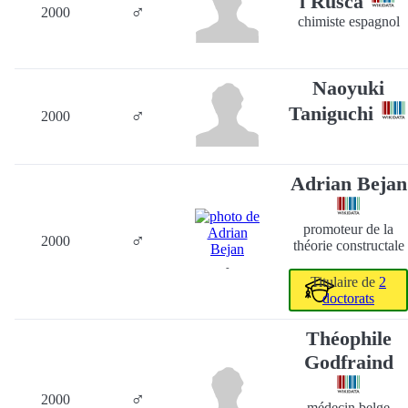
i Rusca
♂
2000
chimiste espagnol
Naoyuki
Taniguchi
♂
2000
Adrian Bejan
promoteur de la
♂
2000
théorie constructale
-
Titulaire de
2
doctorats
Théophile
Godfraind
♂
2000
médecin belge