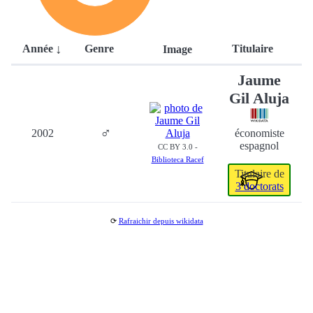
Année
Genre
Titulaire
Image
Jaume
Gil Aluja
♂
2002
économiste
espagnol
CC BY 3.0 -
Biblioteca Racef
Titulaire de
3 doctorats
⟳
Rafraichir depuis wikidata