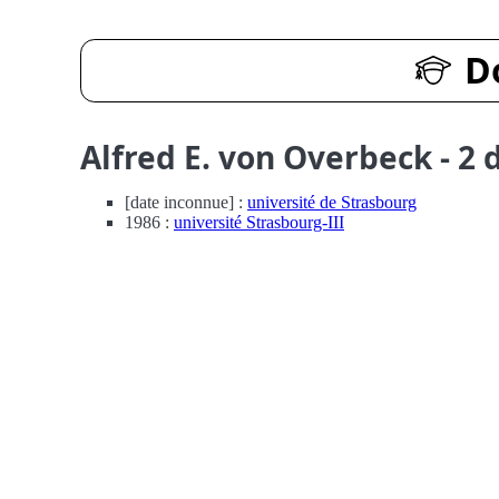
D
Alfred E. von Overbeck - 2 
[date inconnue] :
université de Strasbourg
1986 :
université Strasbourg-III