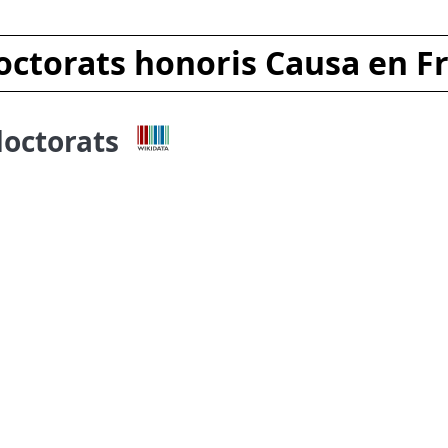
octorats honoris Causa en F
doctorats