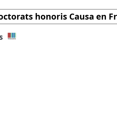
octorats honoris Causa en F
s